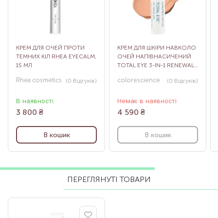
КРЕМ ДЛЯ ОЧЕЙ ПРОТИ
КРЕМ ДЛЯ ШКІРИ НАВКОЛО
ТЕМНИХ КІЛ RHEA EYECALM,
ОЧЕЙ НАПІВНАСИЧЕНИЙ
15 МЛ
TOTAL EYE 3-IN-1 RENEWAL
THERAPY SPF 35 MEDIUM, 7
Rhea cosmetics
colorescience
(0
Відгуків
)
(0
Відгуків
)
МЛ
В наявності
Немає в наявності
3 800
₴
4 590
₴
В кошик
В кошик
ПЕРЕГЛЯНУТІ ТОВАРИ