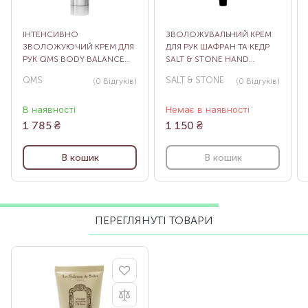
ІНТЕНСИВНО
ЗВОЛОЖУВАЛЬНИЙ КРЕМ
ЗВОЛОЖУЮЧИЙ КРЕМ ДЛЯ
ДЛЯ РУК ШАФРАН ТА КЕДР
РУК QMS BODY BALANCE
SALT & STONE HAND
PROTECTION HAND CREAM,
CREAM, 60 МЛ
QMS
SALT & STONE
(0
Відгуків
)
(0
Відгуків
)
75 МЛ
В наявності
Немає в наявності
1 785
₴
1 150
₴
В кошик
В кошик
ПЕРЕГЛЯНУТІ ТОВАРИ