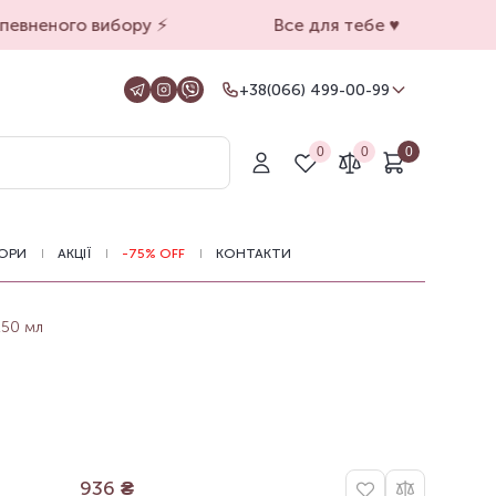
евненого вибору ⚡️
Все для тебе ♥️
+38(066) 499-00-99
+38(066) 499-00-99
Для замовлень на сайті
0
0
0
+38(099) 069-90-00
Магазин Київ
+38(050) 501-71-71
Магазин Харків
ОРИ
АКЦІЇ
-75% OFF
КОНТАКТИ
Оформлення замовлень на сайті
цілодобово, зв'язатися з нами можна з
11.00 до 19.00
150 мл
936
₴