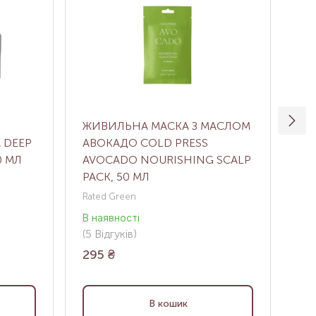
ЖИВИЛЬНА МАСКА З МАСЛОМ
РЕ
 DEEP
АВОКАДО COLD PRESS
МА
0 МЛ
AVOCADO NOURISHING SCALP
ШК
PACK, 50 МЛ
TR
Rated Green
CUR
В наявності
В н
(5
Відгуків
)
(0
В
295
₴
35
В кошик