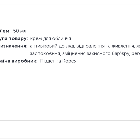
'єм:
50 мл
упа товару:
крем для обличчя
изначення:
антивіковий догляд, відновлення та живлення, 
заспокоєння, зміцнення захисного бар’єру, рег
аїна виробник:
Південна Корея