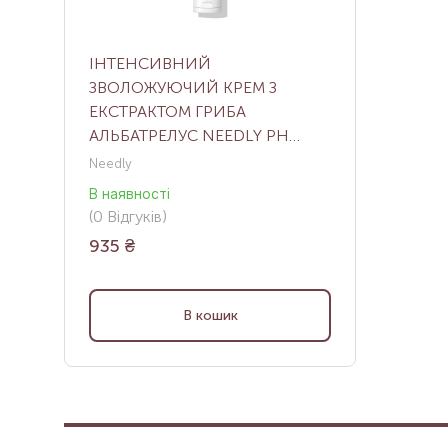
ІНТЕНСИВНИЙ
ЗВОЛОЖУЮЧИЙ КРЕМ З
ЕКСТРАКТОМ ГРИБА
АЛЬБАТРЕЛУС NEEDLY PH
BALANCING RICH CREAM, 50
Needly
МЛ
В наявності
(
0
Відгуків
)
935
₴
В кошик