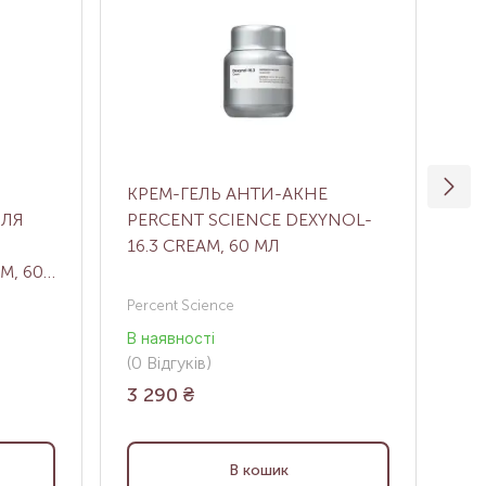
КРЕМ-ГЕЛЬ АНТИ-АКНЕ
ЗБ
ДЛЯ
PERCENT SCIENCE DEXYNOL-
ШК
16.3 CREAM, 60 МЛ
VI
M, 60
Val
Percent Science
В н
В наявності
(0
В
(0
Відгуків
)
12
3 290
₴
В кошик