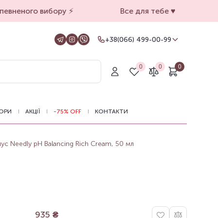
евненого вибору ⚡️
Все для тебе ♥️
+38(066) 499-00-99
+38(066) 499-00-99
Для замовлень на сайті
0
0
0
+38(099) 069-90-00
Магазин Київ
+38(050) 501-71-71
Магазин Харків
ОРИ
АКЦІЇ
-75% OFF
КОНТАКТИ
Оформлення замовлень на сайті
цілодобово, зв'язатися з нами можна з
11.00 до 19.00
с Needly pH Balancing Rich Cream, 50 мл
935
₴