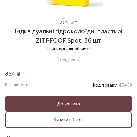
ACNEMY
Індивідуальні гідроколоїдні пластирі
ZITPFOOF Spot, 36 шт
Пластирі для обличчя
(0
Відгуків
)
864
₴
В наявності
Код товару:
43498
До кошика
Купити в 1 клік