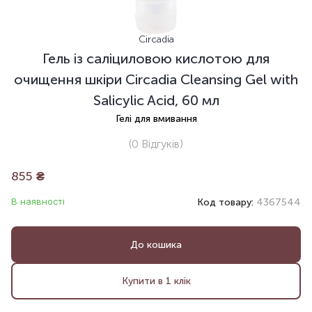
Circadia
Гель із саліциловою кислотою для
очищення шкіри Circadia Cleansing Gel with
Salicylic Acid, 60 мл
Гелі для вмивання
(0
Відгуків
)
855
₴
В наявності
Код товару:
4367544
До кошика
Купити в 1 клік