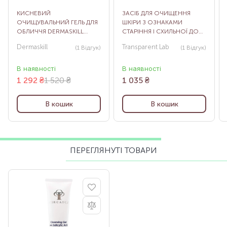
КИСНЕВИЙ
ЗАСІБ ДЛЯ ОЧИЩЕННЯ
ОЧИЩУВАЛЬНИЙ ГЕЛЬ ДЛЯ
ШКІРИ З ОЗНАКАМИ
ОБЛИЧЧЯ DERMASKILL
СТАРІННЯ І СХИЛЬНОЇ ДО
MAGIC OXYGEN CLEANSER,
АКНЕ BLEMISH CONTROL
Dermaskill
Transparent Lab
(1
Відгук
)
(1
Відгук
)
50 МЛ
BHA CLEANSER, 150 МЛ
В наявності
В наявності
1 292
₴
1 520 ₴
1 035
₴
В кошик
В кошик
ПЕРЕГЛЯНУТІ ТОВАРИ