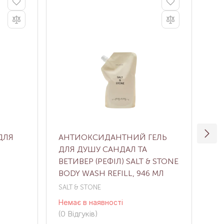
ДЛЯ
АНТИОКСИДАНТНИЙ ГЕЛЬ
ПА
ДЛЯ ДУШУ САНДАЛ ТА
ДУ
ВЕТИВЕР (РЕФІЛ) SALT & STONE
BODY WASH REFILL, 946 МЛ
SALT & STONE
AM
Немає в наявності
Нем
(0
Відгуків
)
(0
В