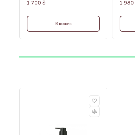
1 700
₴
1 980
В кошик