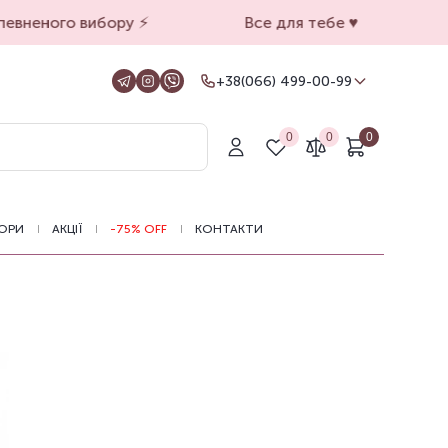
вненого вибору ⚡️
Все для тебе ♥️
+38(066) 499-00-99
+38(066) 499-00-99
Для замовлень на сайті
0
0
0
+38(099) 069-90-00
Магазин Київ
+38(050) 501-71-71
Магазин Харків
ОРИ
АКЦІЇ
-75% OFF
КОНТАКТИ
Оформлення замовлень на сайті
цілодобово, зв'язатися з нами можна з
11.00 до 19.00