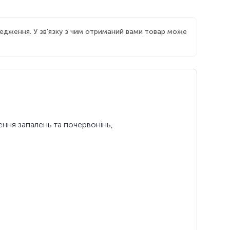
едження. У зв'язку з чим отриманий вами товар може
ння запалень та почервонінь,