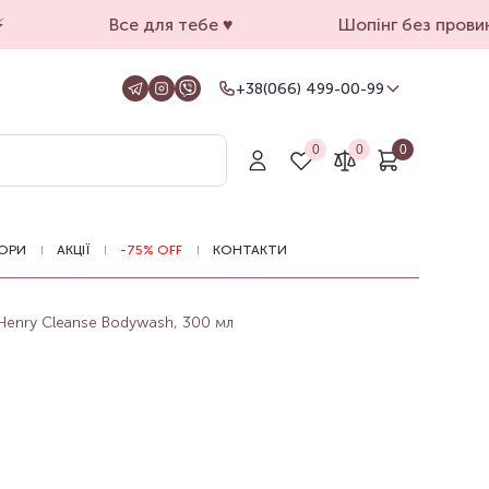
Все для тебе ♥️
Шопінг без провини
+38(066) 499-00-99
+38(066) 499-00-99
Для замовлень на сайті
0
0
0
+38(099) 069-90-00
Магазин Київ
+38(050) 501-71-71
Магазин Харків
ОРИ
АКЦІЇ
-75% OFF
КОНТАКТИ
Оформлення замовлень на сайті
цілодобово, зв'язатися з нами можна з
11.00 до 19.00
 Henry Cleanse Bodywash, 300 мл