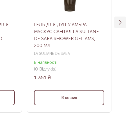
ДЛЯ
ГЕЛЬ ДЛЯ ДУШУ AМБРА
ГЕ
МУСКУС САНТАЛ LA SULTANE
ЧА
D
DE SABA SHOWER GEL AMS,
SH
200 МЛ
GI
LA SULTANE DE SABA
LA 
В наявності
В н
(0
Відгуків
)
(1
В
1 351
₴
1 
В кошик