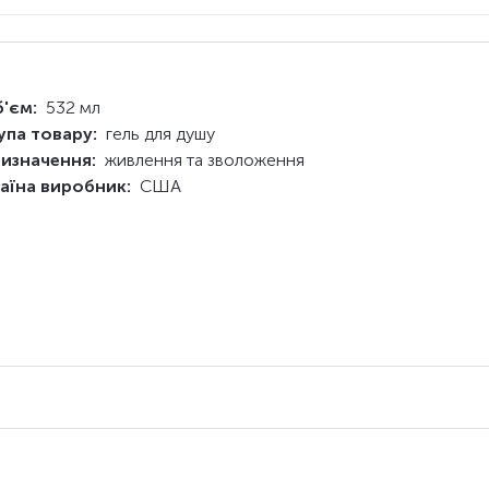
'єм:
532 мл
упа товару:
гель для душу
изначення:
живлення та зволоження
аїна виробник:
США