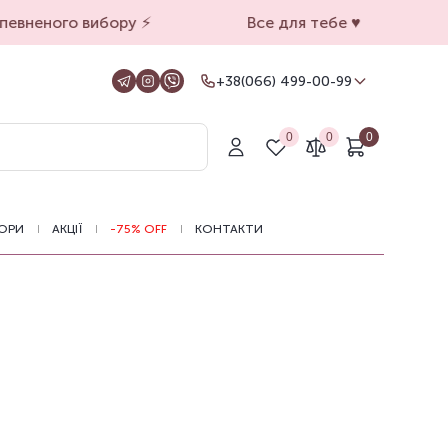
евненого вибору ⚡️
Все для тебе ♥️
+38(066) 499-00-99
+38(066) 499-00-99
Для замовлень на сайті
0
0
0
+38(099) 069-90-00
Магазин Київ
+38(050) 501-71-71
Магазин Харків
ОРИ
АКЦІЇ
-75% OFF
КОНТАКТИ
Оформлення замовлень на сайті
цілодобово, зв'язатися з нами можна з
11.00 до 19.00