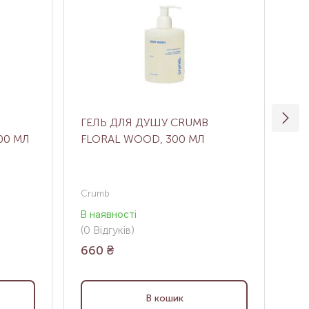
ГЕЛЬ ДЛЯ ДУШУ CRUMB
ЗВ
00 МЛ
FLORAL WOOD, 300 МЛ
ОЧ
ГЛ
GL
40
Crumb
Tra
В наявності
В н
(0
Відгуків
)
(0
В
660
₴
1 
В кошик