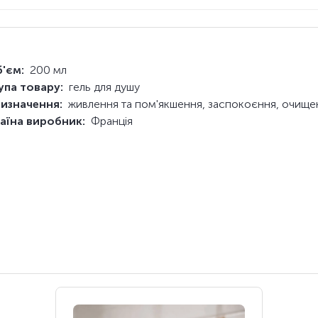
'єм:
200 мл
упа товару:
гель для душу
изначення:
живлення та пом'якшення, заспокоєння, очище
аїна виробник:
Франція