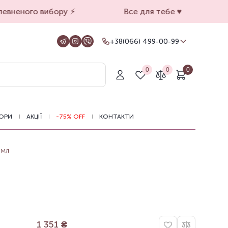
вненого вибору ⚡️
Все для тебе ♥️
+38(066) 499-00-99
+38(066) 499-00-99
Для замовлень на сайті
0
0
0
+38(099) 069-90-00
Магазин Київ
+38(050) 501-71-71
Магазин Харків
ОРИ
АКЦІЇ
-75% OFF
КОНТАКТИ
Оформлення замовлень на сайті
цілодобово, зв'язатися з нами можна з
11.00 до 19.00
 мл
1 351
₴