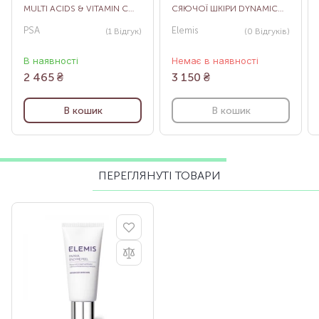
MULTI ACIDS & VITAMIN C
СЯЮЧОЇ ШКІРИ DYNAMIC
RADIANCE PEEL, 50 МЛ
RESURFACING PEEL &
PSA
Elemis
(1
Відгук
)
(0
Відгуків
)
RESET, 30 МЛ
В наявності
Немає в наявності
2 465
₴
3 150
₴
В кошик
В кошик
ПЕРЕГЛЯНУТІ ТОВАРИ