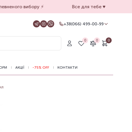
вненого вибору ⚡️
Все для тебе ♥️
+38(066) 499-00-99
+38(066) 499-00-99
Для замовлень на сайті
0
0
0
+38(099) 069-90-00
Магазин Київ
+38(050) 501-71-71
Магазин Харків
ОРИ
АКЦІЇ
-75% OFF
КОНТАКТИ
Оформлення замовлень на сайті
цілодобово, зв'язатися з нами можна з
11.00 до 19.00
мл