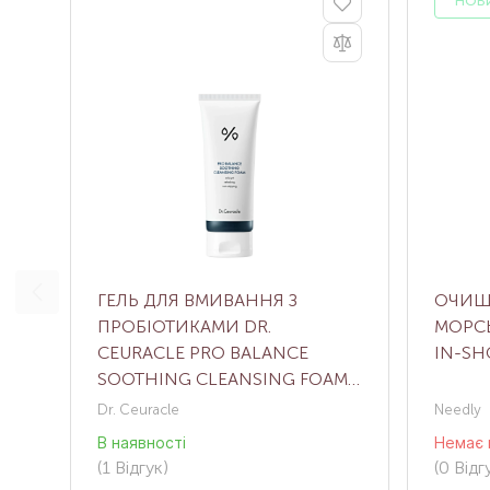
НОВ
ГЕЛЬ ДЛЯ ВМИВАННЯ З
ОЧИЩУ
ПРОБІОТИКАМИ DR.
МОРС
CEURACLE PRO BALANCE
IN-SH
SOOTHING CLEANSING FOAM,
150 МЛ
Dr. Ceuracle
Needly
В наявності
Немає 
(1
Відгук
)
(0
Відгу