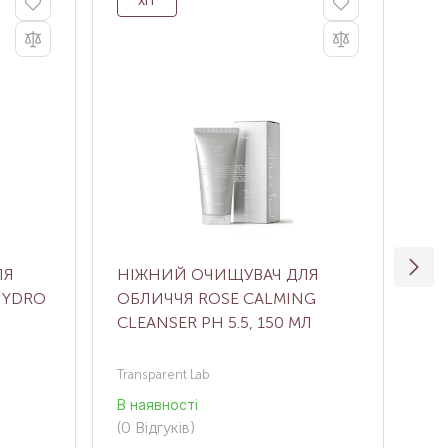
ХІТ
ЛЯ
НІЖНИЙ ОЧИЩУВАЧ ДЛЯ
М’
HYDRO
ОБЛИЧЧЯ ROSE CALMING
QM
Л
CLEANSER PH 5.5, 150 МЛ
GE
Transparent Lab
QM
В наявності
В н
(0
Відгуків
)
(0
В