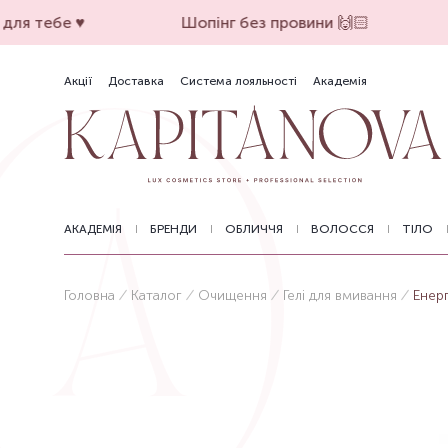
ля тебе ♥️
Шопінг без провини 🙌🏻
Акції
Доставка
Система лояльності
Академія
АКАДЕМІЯ
БРЕНДИ
ОБЛИЧЧЯ
ВОЛОССЯ
ТІЛО
Головна
Каталог
Очищення
Гелі для вмивання
Енерг