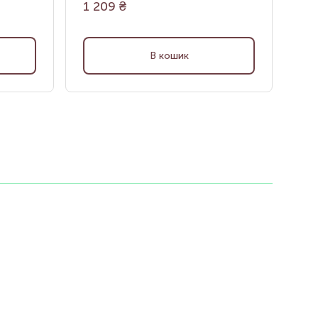
1 209
₴
2 
В кошик