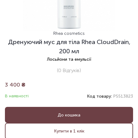
Rhea cosmetics
Дренуючий мус для тіла Rhea CloudDrain,
200 мл
Лосьйони та емульсії
(0
Відгуків
)
3 400
₴
В наявності
Код товару:
P5513823
До кошика
Купити в 1 клік