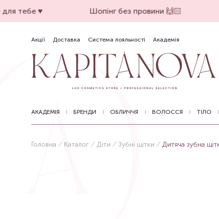
для тебе ♥️
Шопінг без провини 🙌🏻
Акції
Доставка
Система лояльності
Академія
АКАДЕМІЯ
БРЕНДИ
ОБЛИЧЧЯ
ВОЛОССЯ
ТІЛО
Головна
Каталог
Діти
Зубні щітки
Дитяча зубна щітк