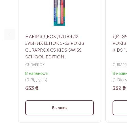
НАБІР З ДВОХ ДИТЯЧИХ
ДИТЯЧ
ЗУБНИХ ЩІТОК 5-12 РОКІВ
РОКІВ
CURAPROX CS KIDS SWISS
KIDS "
SCHOOL EDITION
CURAPROX
CURAPR
В наявності
В наяв
(0
Відгуків
)
(1
Відг
633
₴
382
₴
В кошик