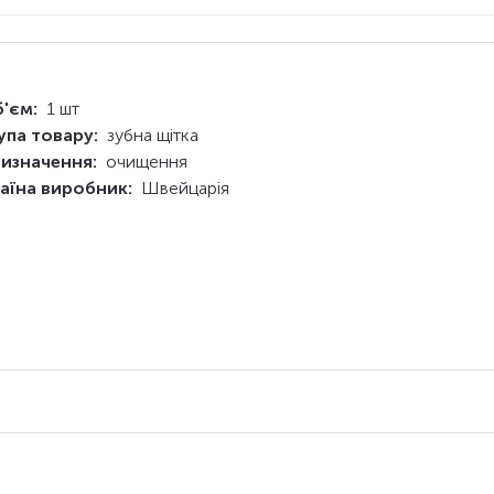
'єм:
1 шт
упа товару:
зубна щітка
изначення:
очищення
аїна виробник:
Швейцарія