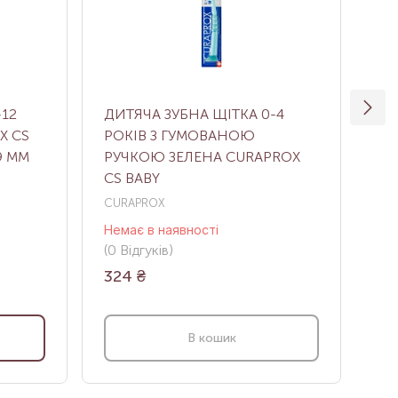
-12
ДИТЯЧА ЗУБНА ЩІТКА 0-4
ДИ
X CS
РОКІВ З ГУМОВАНОЮ
РО
09 ММ
РУЧКОЮ ЗЕЛЕНА CURAPROX
SM
CS BABY
CURAPROX
CU
Немає в наявності
Нем
(0
Відгуків
)
(0
В
324
₴
38
В кошик