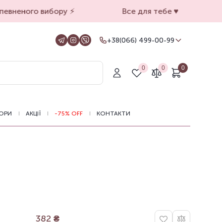
евненого вибору ⚡️
Все для тебе ♥️
+38(066) 499-00-99
+38(066) 499-00-99
Для замовлень на сайті
0
0
0
+38(099) 069-90-00
Магазин Київ
+38(050) 501-71-71
Магазин Харків
ОРИ
АКЦІЇ
-75% OFF
КОНТАКТИ
Оформлення замовлень на сайті
цілодобово, зв'язатися з нами можна з
11.00 до 19.00
382
₴