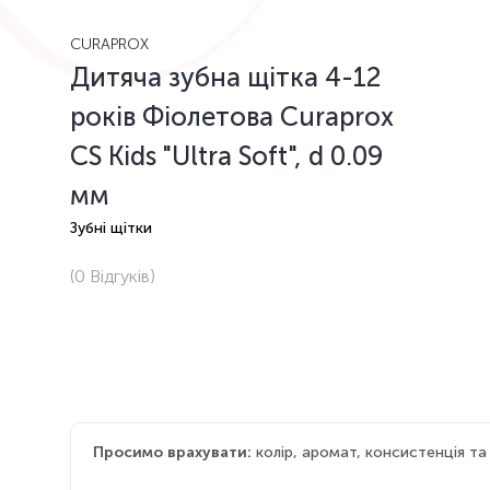
CURAPROX
Дитяча зубна щітка 4-12
років Фіолетова Curaprox
CS Kids "Ultra Soft", d 0.09
мм
Зубні щітки
(0
Відгуків
)
Просимо врахувати:
колір, аромат, консистенція т