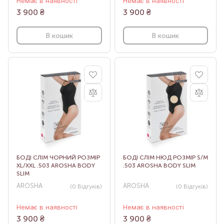
Немає в наявності
Немає в наявності
3 900
₴
3 900
₴
В кошик
В кошик
БОДІ СЛІМ ЧОРНИЙ РОЗМІР
БОДІ СЛІМ НЮД РОЗМІР S/M
XL/XXL .503 AROSHA BODY
.503 AROSHA BODY SLIM
SLIM
AROSHA
AROSHA
(0
Відгуків
)
(0
Відгуків
)
Немає в наявності
Немає в наявності
3 900
₴
3 900
₴