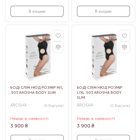
В кошик
В кошик
БОДІ СЛІМ НЮД РОЗМІР M/L
БОДІ СЛІМ НЮД РОЗМІР
.503 AROSHA BODY SLIM
L/XL .503 AROSHA BODY
SLIM
AROSHA
AROSHA
(0
Відгуків
)
(0
Відгуків
)
Немає в наявності
Немає в наявності
3 900
₴
3 900
₴