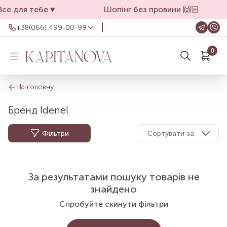
се для тебе ♥️
Шопінг без провини 🙌🏻
+38(066) 499-00-99
+38(066) 499-00-99
0
Для замовлень на сайті
Шукати в описі
+38(099) 069-90-00
Магазин Київ
На головну
+38(050) 501-71-71
Магазин Харків
Бренд Idenel
Оформлення замовлень на сайті
цілодобово, зв'язатися з нами можна з
Фільтри
Сортувати за
11.00 до 19.00
За результатами пошуку товарів не
знайдено
Спробуйте скинути фільтри