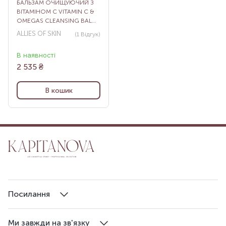
БАЛЬЗАМ ОЧИЩУЮЧИЙ З
ВІТАМІНОМ С VITAMIN C &
OMEGAS CLEANSING BALM,
100 МЛ
ALLIES OF SKIN
(1
Відгук
)
В наявності
2 535
₴
В кошик
Посилання
Ми завжди на зв'язку