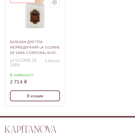
БАЛЬЗАМ ДЛЯ ТІЛА
АЮРВЕДИЧНИЙ LA SULTANE
DE SABA CORPORAL BODY
BALM AYURVEDIQUE, 300
LA SULTANE DE
(1
Відгук
)
МЛ
SABA
В наявності
2 714
₴
В кошик