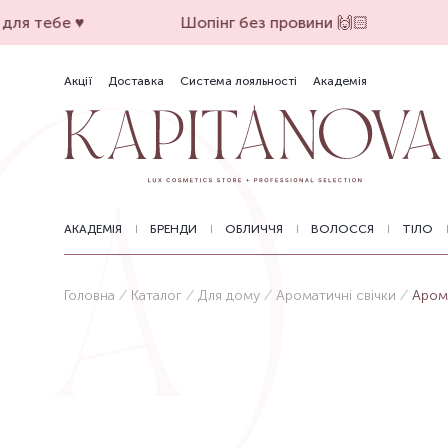
ля тебе ♥️
Шопінг без провини 🙌🏻
Акції
Доставка
Система лояльності
Академія
АКАДЕМІЯ
БРЕНДИ
ОБЛИЧЧЯ
ВОЛОССЯ
ТІЛО
Головна
Каталог
Для дому
Ароматичні свічки
Арома