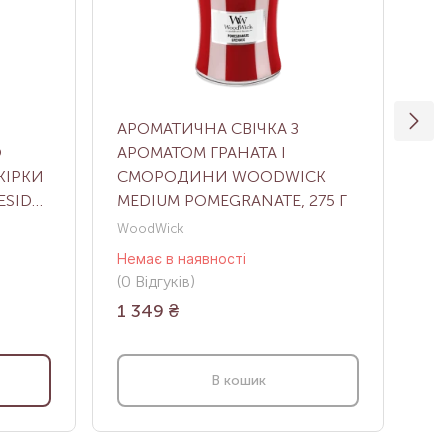
АРОМАТИЧНА СВІЧКА З
СВ
О
АРОМАТОМ ГРАНАТА І
SU
КІРКИ
СМОРОДИНИ WOODWICK
AY
SIDE,
MEDIUM POMEGRANATE, 275 Г
WoodWick
LA 
Немає в наявності
Нем
(0
Відгуків
)
(0
В
1 349
₴
1 
В кошик