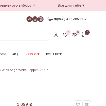
вненого вибору ⚡️
Все для тебе ♥️
+38(066) 499-00-99
+38(066) 499-00-99
Для замовлень на сайті
0
0
0
+38(099) 069-90-00
Магазин Київ
+38(050) 501-71-71
Магазин Харків
ОРИ
АКЦІЇ
-75% OFF
КОНТАКТИ
Оформлення замовлень на сайті
цілодобово, зв'язатися з нами можна з
11.00 до 19.00
 Wick Sage White Pepper, 284 г
1 099
₴