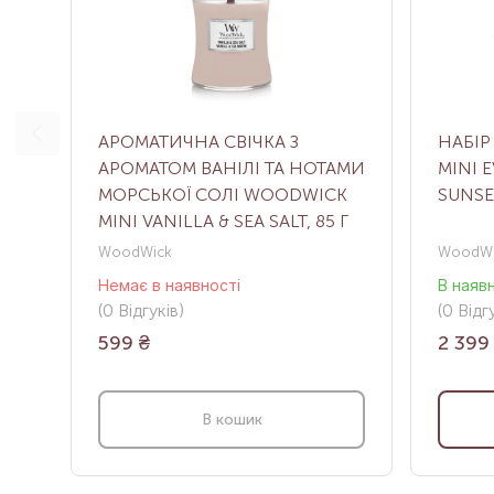
АРОМАТИЧНА СВІЧКА З
НАБІР
АРОМАТОМ ВАНІЛІ ТА НОТАМИ
MINI 
МОРСЬКОЇ СОЛІ WOODWICK
SUNSE
MINI VANILLA & SEA SALT, 85 Г
WoodWick
WoodWi
Немає в наявності
В наяв
(0
Відгуків
)
(0
Відгу
599
₴
2 399
В кошик