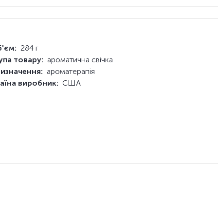
'єм:
284 г
упа товару:
ароматична свічка
изначення:
ароматерапія
аїна виробник:
США