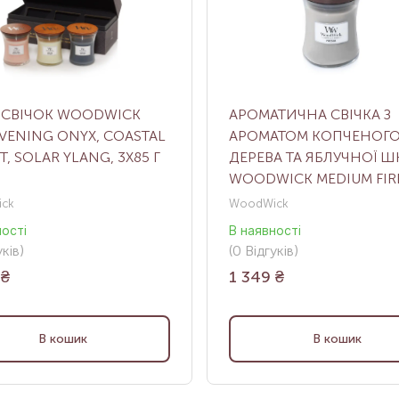
 СВІЧОК WOODWICK
АРОМАТИЧНА СВІЧКА З
EVENING ONYX, COASTAL
АРОМАТОМ КОПЧЕНОГ
T, SOLAR YLANG, 3Х85 Г
ДЕРЕВА ТА ЯБЛУЧНОЇ Ш
WOODWICK MEDIUM FIRE
275 Г
ck
WoodWick
ності
В наявності
ків
)
(0
Відгуків
)
₴
1 349
₴
В кошик
В кошик