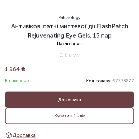
Patchology
Антивікові патчі миттєвої дії FlashPatch
Rejuvenating Eye Gels, 15 пар
Патчі під очі
(1
Відгук
)
1 964
₴
В наявності
Код товару:
67778877
До кошика
Купити в 1 клік
Доставка