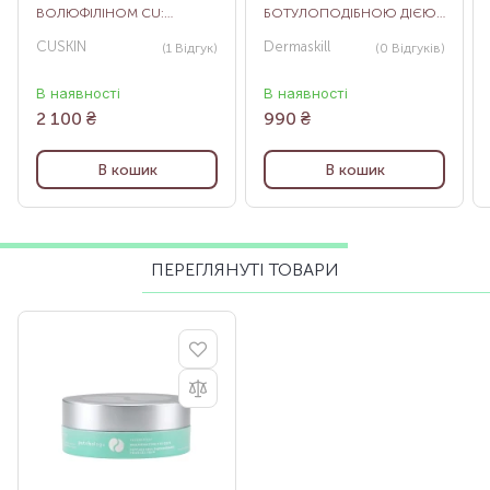
ВОЛЮФІЛІНОМ CU:
БОТУЛОПОДІБНОЮ ДІЄЮ
VITAMIN U HYDRO GEL EYE
DERMASKILLDUALZONE LIFT
CUSKIN
Dermaskill
(1
Відгук
)
(0
Відгуків
)
PATCH, 110 Г
EYE PATCHES, 5 ПАР
В наявності
В наявності
2 100
₴
990
₴
В кошик
В кошик
ПЕРЕГЛЯНУТІ ТОВАРИ