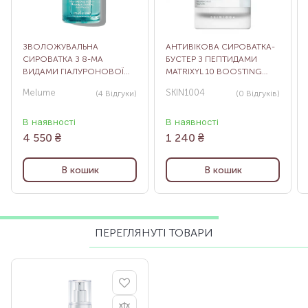
ЗВОЛОЖУВАЛЬНА
АНТИВІКОВА СИРОВАТКА-
СИРОВАТКА З 8-МА
БУСТЕР З ПЕПТИДАМИ
ВИДАМИ ГІАЛУРОНОВОЇ
MATRIXYL 10 BOOSTING
КИСЛОТИ HYDRATING
SHOT AMPOULE, 30 МЛ
Melume
SKIN1004
(4
Відгуки
)
(0
Відгуків
)
SERUM 8HA, 30 МЛ
В наявності
В наявності
4 550
₴
1 240
₴
В кошик
В кошик
ПЕРЕГЛЯНУТІ ТОВАРИ