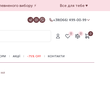
вненого вибору ⚡️
Все для тебе ♥️
+38(066) 499-00-99
+38(066) 499-00-99
Для замовлень на сайті
0
0
0
+38(099) 069-90-00
Магазин Київ
+38(050) 501-71-71
Магазин Харків
ОРИ
АКЦІЇ
-75% OFF
КОНТАКТИ
Оформлення замовлень на сайті
цілодобово, зв'язатися з нами можна з
11.00 до 19.00
 мл