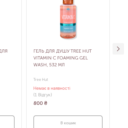
ДЛЯ
ГЕЛЬ ДЛЯ ДУШУ TREE HUT
ПА
VITAMIN C FOAMING GEL
ДУ
WASH, 532 МЛ
Tree Hut
AM
Немає в наявності
Нем
(1
Відгук
)
(0
В
800
₴
22
В кошик