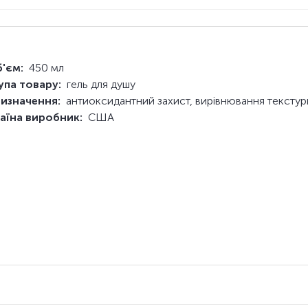
'єм:
450 мл
упа товару:
гель для душу
изначення:
антиоксидантний захист, вирівнювання тексту
аїна виробник:
США