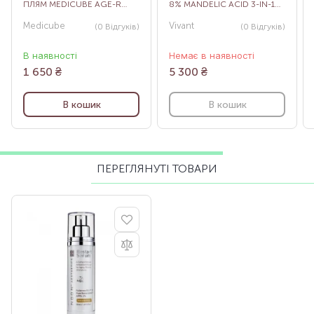
ПЛЯМ MEDICUBE AGE-R
8% MANDELIC ACID 3-IN-1
VITA C PRO AMPOULE, 20
SERUM, 30 МЛ
Medicube
Vivant
(0
Відгуків
)
(0
Відгуків
)
МЛ
В наявності
Немає в наявності
1 650
₴
5 300
₴
В кошик
В кошик
ПЕРЕГЛЯНУТІ ТОВАРИ