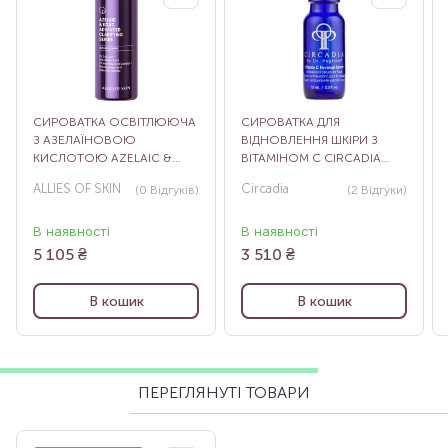
СИРОВАТКА ОСВІТЛЮЮЧА
СИРОВАТКА ДЛЯ
З АЗЕЛАЇНОВОЮ
ВІДНОВЛЕННЯ ШКІРИ З
КИСЛОТОЮ AZELAIC &
ВІТАМІНОМ С CIRCADIA
KOJIC ADVANCED
VITAMIN C REVERSAL
ALLIES OF SKIN
Circadia
(0
Відгуків
)
(2
Відгуки
)
CLARIFYING SERUM, 30 МЛ
SERUM, 15 МЛ
В наявності
В наявності
5 105
₴
3 510
₴
В кошик
В кошик
ПЕРЕГЛЯНУТІ ТОВАРИ