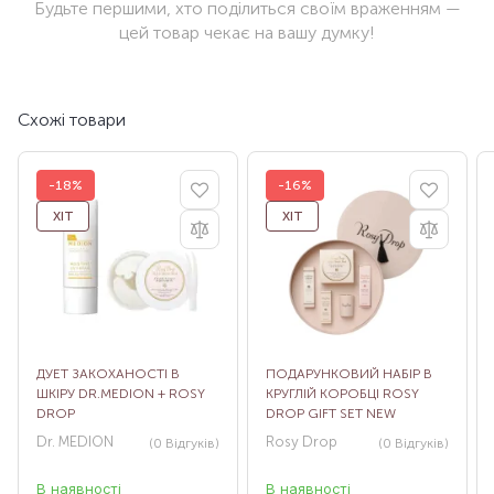
Будьте першими, хто поділиться своїм враженням —
цей товар чекає на вашу думку!
Схожі товари
-18%
-16%
ХІТ
ХІТ
ДУЕТ ЗАКОХАНОСТІ В
ПОДАРУНКОВИЙ НАБІР В
ШКІРУ DR.MEDION + ROSY
КРУГЛІЙ КОРОБЦІ ROSY
DROP
DROP GIFT SET NEW
Dr. MEDION
Rosy Drop
(0
Відгуків
)
(0
Відгуків
)
В наявності
В наявності